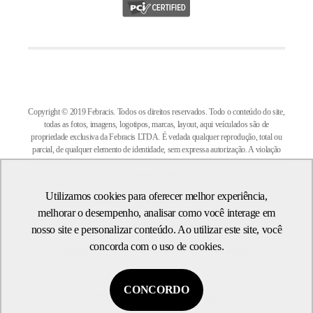
Copyright © 2019 Febracis. Todos os direitos reservados. Todo o conteúdo do site,
todas as fotos, imagens, logotipos, marcas, layout, aqui veículados são de
propriedade exclusiva da Febracis LTDA. É vedada qualquer reprodução, total ou
parcial, de qualquer elemento de identidade, sem expressa autorização. A violação
de qualquer direito mencionado implicará na responsabilização cível e criminal nos
termos da Lei.
Utilizamos cookies para oferecer melhor experiência,
Livraria Febracis LTDA. | CNPJ: 18.179.360/0001-68 - Estr. da Cruz Grande
melhorar o desempenho, analisar como você interage em
n°700 - Santo Antônio - Louveira, SP - CEP 13294-004
ecommerce@febracis.com.br
nosso site e personalizar conteúdo. Ao utilizar este site, você
concorda com o uso de cookies.
Os preços dos produtos estão sujeitos a alteração sem aviso prévio.
CONCORDO