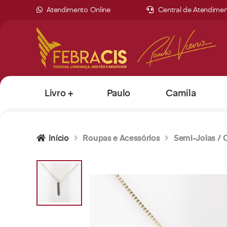
Atendimento Online
Central de Atendime
Livro +
Paulo
Camila
Curso
Vieira
Vieira
Início
Roupas e Acessórios
Semi-Joias / 