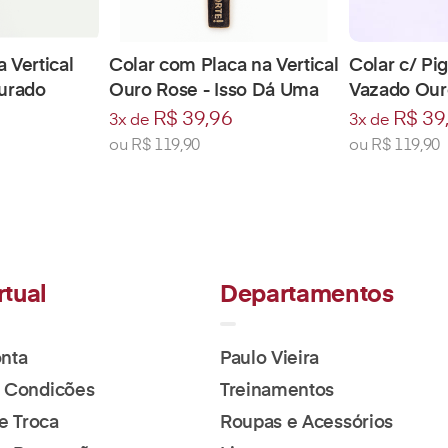
 Vertical
Colar com Placa na Vertical
Colar c/ P
ourado
Ouro Rose - Isso Dá Uma
Vazado Our
Sorte
R$ 39,96
R$ 39
3x de
3x de
ou
R$ 119,90
ou
R$ 119,90
rtual
Departamentos
nta
Paulo Vieira
 Condicões
Treinamentos
de Troca
Roupas e Acessórios