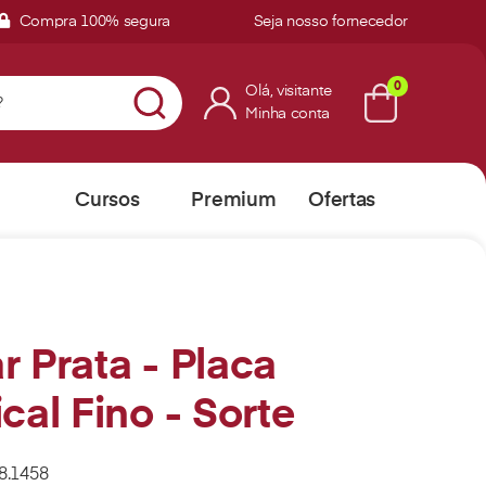
Compra 100% segura
Seja nosso fornecedor
0
Olá,
visitante
Minha conta
Cursos
Premium
Ofertas
Online
r Prata - Placa
ical Fino - Sorte
8.1458