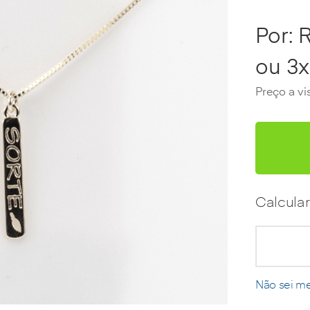
Por:
R
ou
3
x
Preço a vis
Calcular
Não sei m