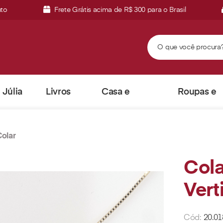
nto
Frete Grátis acima de R$ 300 para o Brasil
Júlia
Livros
Casa e
Roupas e
Vieira
Escritório
Acessórios
Colar
Cola
Vert
Cód:
20.01