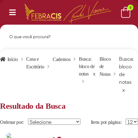
0
Casa e
Busca:
Bloco
Início
Cadernos
Busca:
bloco de
de
Escritório
bloco
notas
x
Notas
de
notas
x
Resultado da Busca
Ordenar por:
Itens por página: