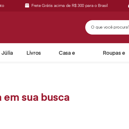
nto
Frete Grátis acima de R$ 300 para o Brasil
Júlia
Livros
Casa e
Roupas e
Vieira
Escritório
Acessórios
 em sua busca